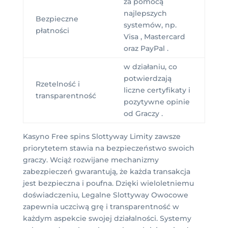
za pomocą
najlepszych
Bezpieczne
systemów, np.
płatności
Visa , Mastercard
oraz PayPal .
w działaniu, co
potwierdzają
Rzetelność i
liczne certyfikaty i
transparentność
pozytywne opinie
od Graczy .
Kasyno Free spins Slottyway Limity zawsze
priorytetem stawia na bezpieczeństwo swoich
graczy. Wciąż rozwijane mechanizmy
zabezpieczeń gwarantują, że każda transakcja
jest bezpieczna i poufna. Dzięki wieloletniemu
doświadczeniu, Legalne Slottyway Owocowe
zapewnia uczciwą grę i transparentność w
każdym aspekcie swojej działalności. Systemy