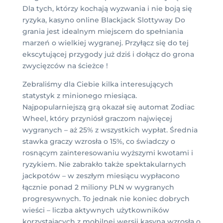
Dla tych, którzy kochają wyzwania i nie boją się
ryzyka, kasyno online Blackjack Slottyway Do
grania jest idealnym miejscem do spełniania
marzeń o wielkiej wygranej. Przyłącz się do tej
ekscytującej przygody już dziś i dołącz do grona
zwycięzców na ścieżce !
Zebraliśmy dla Ciebie kilka interesujących
statystyk z minionego miesiąca.
Najpopularniejszą grą okazał się automat Zodiac
Wheel, który przyniósł graczom najwięcej
wygranych – aż 25% z wszystkich wypłat. Średnia
stawka graczy wzrosła o 15%, co świadczy o
rosnącym zainteresowaniu wyższymi kwotami i
ryzykiem. Nie zabrakło także spektakularnych
jackpotów – w zeszłym miesiącu wypłacono
łącznie ponad 2 miliony PLN w wygranych
progresywnych. To jednak nie koniec dobrych
wieści – liczba aktywnych użytkowników
korzystających z mobilnej wersji kasyna wzrosła o