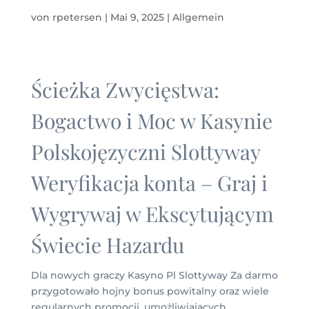
von
rpetersen
|
Mai 9, 2025
|
Allgemein
Ścieżka Zwycięstwa:
Bogactwo i Moc w Kasynie
Polskojęzyczni Slottyway
Weryfikacja konta – Graj i
Wygrywaj w Ekscytującym
Świecie Hazardu
Dla nowych graczy Kasyno Pl Slottyway Za darmo
przygotowało hojny bonus powitalny oraz wiele
regularnych promocji, umożliwiających