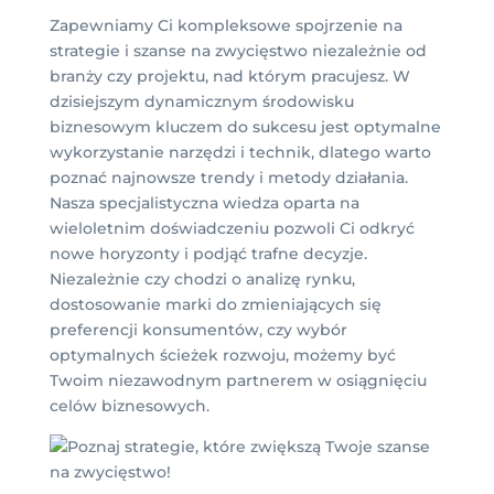
Zapewniamy Ci kompleksowe spojrzenie na
strategie i szanse na zwycięstwo niezależnie od
branży czy projektu, nad którym pracujesz. W
dzisiejszym dynamicznym środowisku
biznesowym kluczem do sukcesu jest optymalne
wykorzystanie narzędzi i technik, dlatego warto
poznać najnowsze trendy i metody działania.
Nasza specjalistyczna wiedza oparta na
wieloletnim doświadczeniu pozwoli Ci odkryć
nowe horyzonty i podjąć trafne decyzje.
Niezależnie czy chodzi o analizę rynku,
dostosowanie marki do zmieniających się
preferencji konsumentów, czy wybór
optymalnych ścieżek rozwoju, możemy być
Twoim niezawodnym partnerem w osiągnięciu
celów biznesowych.