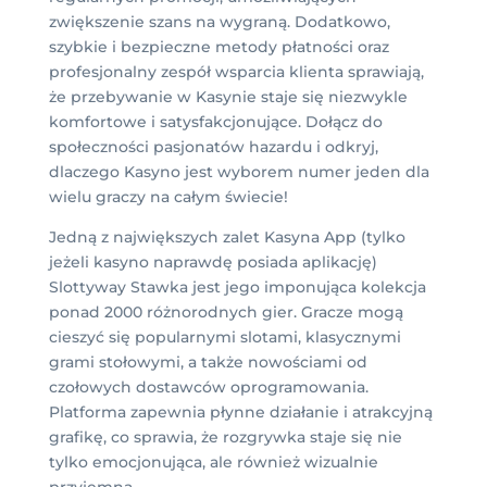
zwiększenie szans na wygraną. Dodatkowo,
szybkie i bezpieczne metody płatności oraz
profesjonalny zespół wsparcia klienta sprawiają,
że przebywanie w Kasynie staje się niezwykle
komfortowe i satysfakcjonujące. Dołącz do
społeczności pasjonatów hazardu i odkryj,
dlaczego Kasyno jest wyborem numer jeden dla
wielu graczy na całym świecie!
Jedną z największych zalet Kasyna App (tylko
jeżeli kasyno naprawdę posiada aplikację)
Slottyway Stawka jest jego imponująca kolekcja
ponad 2000 różnorodnych gier. Gracze mogą
cieszyć się popularnymi slotami, klasycznymi
grami stołowymi, a także nowościami od
czołowych dostawców oprogramowania.
Platforma zapewnia płynne działanie i atrakcyjną
grafikę, co sprawia, że rozgrywka staje się nie
tylko emocjonująca, ale również wizualnie