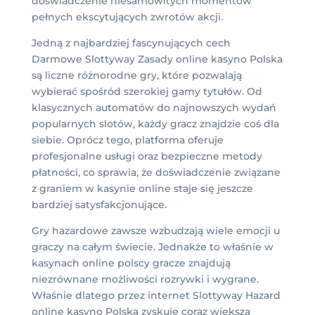
doświadczenie niesamowitych momentów
pełnych ekscytujących zwrotów akcji.
Jedną z najbardziej fascynujących cech
Darmowe Slottyway Zasady online kasyno Polska
są liczne różnorodne gry, które pozwalają
wybierać spośród szerokiej gamy tytułów. Od
klasycznych automatów do najnowszych wydań
popularnych slotów, każdy gracz znajdzie coś dla
siebie. Oprócz tego, platforma oferuje
profesjonalne usługi oraz bezpieczne metody
płatności, co sprawia, że doświadczenie związane
z graniem w kasynie online staje się jeszcze
bardziej satysfakcjonujące.
Gry hazardowe zawsze wzbudzają wiele emocji u
graczy na całym świecie. Jednakże to właśnie w
kasynach online polscy gracze znajdują
niezrównane możliwości rozrywki i wygrane.
Właśnie dlatego przez internet Slottyway Hazard
online kasyno Polska zyskuje coraz większą